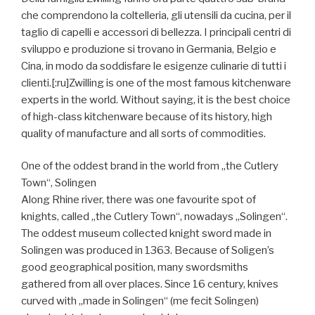
che comprendono la coltelleria, gli utensili da cucina, per il
taglio di capelli e accessori di bellezza. I principali centri di
sviluppo e produzione si trovano in Germania, Belgio e
Cina, in modo da soddisfare le esigenze culinarie di tutti i
clienti.[:ru]Zwilling is one of the most famous kitchenware
experts in the world. Without saying, it is the best choice
of high-class kitchenware because of its history, high
quality of manufacture and all sorts of commodities.
One of the oddest brand in the world from „the Cutlery
Town“, Solingen
Along Rhine river, there was one favourite spot of
knights, called „the Cutlery Town“, nowadays „Solingen“.
The oddest museum collected knight sword made in
Solingen was produced in 1363. Because of Soligen’s
good geographical position, many swordsmiths
gathered from all over places. Since 16 century, knives
curved with „made in Solingen“ (me fecit Solingen)