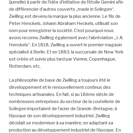
(jumelle) à partir de l’idée d’initiative de l’étoile Gemini afin
de différencier d’autres couverts „made in Solingen“.
Zwilling est devenu la marque la plus ancienne. Le fils de
Peter Henckels, Johann Abraham Heckels, utilisait son
nom pour enregistrer la société. C’est pourquoi nous
avons reconnu Zwilling également avec l’abréviation „J. A.
Henckels“. En 1818, Zwilling a ouvert le premier magasin
spécialisé à Berlin. Et en 1883, la succursale de New York
est créée et suivie plus tard par Vienne, Copenhague,
Rotterdam, etc.
La philosophie de base de Zwilling a toujours été le
développement et le renouvellement continus des
techniques artisanales. En fait, si au 18ème siècle de
nombreuses entreprises du secteur de la coutellerie de
Solingen importaient de l’acier de Grande-Bretagne, à
l’époque de son développement industriel, Zwilling
décidait se moderniser à sa manière, en adaptant sa
production au développement industriel de l’époque. En