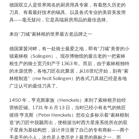
德国双立人是世界闻名的厨房用具专家，有着悠久历史的
刀具、有着最好技术的锅具、以及各式专业的美容美发用
具——毫无疑问，它是高端厨房用品的最佳选择。
来自“刀城”索林根的世界最古老品牌之一
德国莱茵河畔，有一处骑士最爱之地，即有“刀城”美誉的小
镇索林根（Solingen）。现存博物馆的最古老的一把索林
根生产的骑士宽刃剑产于 1363 年。而后，由于索林根独特
的水源优势，各地刀匠在此聚居，从16世纪开始，刻有“索
林根制造”（me fecit Solingen）的各式刀具就已经是各地
广泛认可的最佳刀具了。
1450 年，亨克斯家族（Henckels）来到了索林根开始经
营铁匠铺。1731 年 6 月 13 日，当时已经小有名气的铁匠
彼得·亨克斯（Peter Henckels）想在众多标示着“索林根制
造”的刀匠中脱颖而出，便根据当时西方星座系统所在的双
子星座为基础构想，设计并注册了自己的专有商标——两个
手牵手的小人，这也是人类历史上最早的商标之一。而