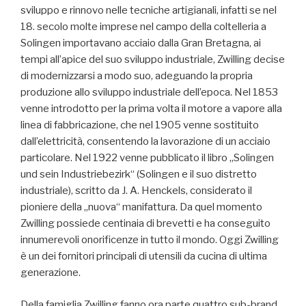
sviluppo e rinnovo nelle tecniche artigianali, infatti se nel
18. secolo molte imprese nel campo della coltelleria a
Solingen importavano acciaio dalla Gran Bretagna, ai
tempi all’apice del suo sviluppo industriale, Zwilling decise
di modernizzarsi a modo suo, adeguando la propria
produzione allo sviluppo industriale dell’epoca. Nel 1853
venne introdotto per la prima volta il motore a vapore alla
linea di fabbricazione, che nel 1905 venne sostituito
dall’elettricità, consentendo la lavorazione di un acciaio
particolare. Nel 1922 venne pubblicato il libro „Solingen
und sein Industriebezirk“ (Solingen e il suo distretto
industriale), scritto da J. A. Henckels, considerato il
pioniere della „nuova“ manifattura. Da quel momento
Zwilling possiede centinaia di brevetti e ha conseguito
innumerevoli onorificenze in tutto il mondo. Oggi Zwilling
è un dei fornitori principali di utensili da cucina di ultima
generazione.
Della famiglia Zwilling fanno ora parte quattro sub-brand