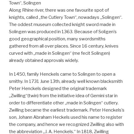
Town“, Solingen
Along Rhine river, there was one favourite spot of
knights, called „the Cutlery Town“, nowadays „Solingen“.
The oddest museum collected knight sword made in
Solingen was produced in 1363. Because of Soligen’s
good geographical position, many swordsmiths
gathered from all over places. Since 16 century, knives
curved with „made in Solingen“ (me fecit Solingen)
already obtained approvals widely.
In 1450, family Henckels came to Solingen to open a
smithy. In 1731 June 13th, already well known blacksmith
Peter Henckels designed the original trademark
„Zwilling“(twin) from the initiative idea of Gemini star in
order to differentiate other „made in Solingen“ cutlery.
Zwilling became the earliest trademark. Peter Henckels’s
son, Johann Abraham Heckels used his name to register
the company, and hence we recognized Zwilling also with
the abbreviation „J. A. Henckels.“ In 1818, Zwilling