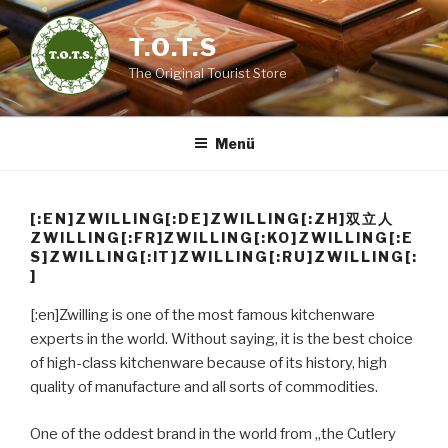
Zum
Inhalt
T.O.T.S
springen
The Original Tourist Store
Menü
[:EN]ZWILLING[:DE]ZWILLING[:ZH]双立人
ZWILLING[:FR]ZWILLING[:KO]ZWILLING[:E
S]ZWILLING[:IT]ZWILLING[:RU]ZWILLING[:
]
[:en]Zwilling is one of the most famous kitchenware
experts in the world. Without saying, it is the best choice
of high-class kitchenware because of its history, high
quality of manufacture and all sorts of commodities.
One of the oddest brand in the world from „the Cutlery