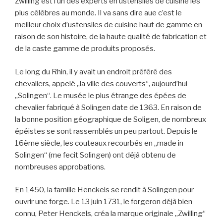
Zwilling est l’un des experts en ustensiles de cuisine les
plus célèbres au monde. Il va sans dire aue c’est le
meilleur choix d’ustensiles de cuisine haut de gamme en
raison de son histoire, de la haute qualité de fabrication et
de la caste gamme de produits proposés.
Le long du Rhin, il y avait un endroit préféré des
chevaliers, appelé „la ville des couverts“, aujourd’hui
„Solingen“. Le musée le plus étrange des épées de
chevalier fabriqué à Solingen date de 1363. En raison de
la bonne position géographique de Soligen, de nombreux
épéistes se sont rassemblés un peu partout. Depuis le
16ème siècle, les couteaux recourbés en „made in
Solingen“ (me fecit Solingen) ont déjà obtenu de
nombreuses approbations.
En 1450, la famille Henckels se rendit à Solingen pour
ouvrir une forge. Le 13 juin 1731, le forgeron déjà bien
connu, Peter Henckels, créa la marque originale „Zwilling“