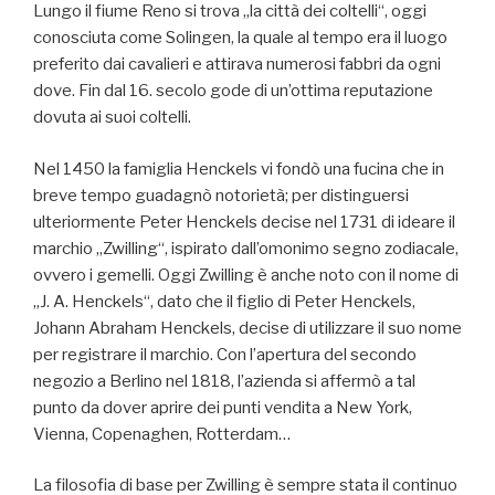
Lungo il fiume Reno si trova „la città dei coltelli“, oggi
conosciuta come Solingen, la quale al tempo era il luogo
preferito dai cavalieri e attirava numerosi fabbri da ogni
dove. Fin dal 16. secolo gode di un’ottima reputazione
dovuta ai suoi coltelli.
Nel 1450 la famiglia Henckels vi fondò una fucina che in
breve tempo guadagnò notorietà; per distinguersi
ulteriormente Peter Henckels decise nel 1731 di ideare il
marchio „Zwilling“, ispirato dall’omonimo segno zodiacale,
ovvero i gemelli. Oggi Zwilling è anche noto con il nome di
„J. A. Henckels“, dato che il figlio di Peter Henckels,
Johann Abraham Henckels, decise di utilizzare il suo nome
per registrare il marchio. Con l’apertura del secondo
negozio a Berlino nel 1818, l’azienda si affermò a tal
punto da dover aprire dei punti vendita a New York,
Vienna, Copenaghen, Rotterdam…
La filosofia di base per Zwilling è sempre stata il continuo