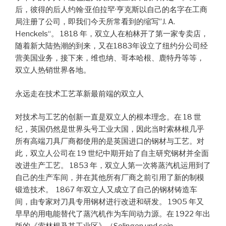
后，彼得的后人约翰·亚伯拉罕·亨克斯以自己的名字在工商
局注册了公司，即我们今天所常看到的缩写”J. A.
Henckels“。 1818 年，双立人在柏林开了第一家专卖店，
随着新大陆热潮的到来，又在1883年设立了纽约分公司经
营美国业务，接下来，维也纳、哥本哈根、鹿特丹等等，
双立人热销世界各地。
永远走在技术工艺革新最前端的双立人
对技术与工艺的创新一直是双立人的根本理念。在 18 世
纪，英国仍然是世界头号工业大国，因此当时索林根几乎
所有高端刀具厂商都使用的是英国进口的钢材与工艺。对
此，双立人公司在 19 世纪中期开始了自主研究钢材并全面
改进生产工艺。 1853 年，双立人第一次将蒸汽机运用到了
自己的生产车间，并在其他所有厂商之前引用了新的制模
锻造技术。 1867 年双立人又成立了自己的钢材铸造车
间，由专家对刀具专用钢材进行改进和研发。 1905 年又
早早的用电能替代了蒸汽机作为车间动力源。在 1922 年出