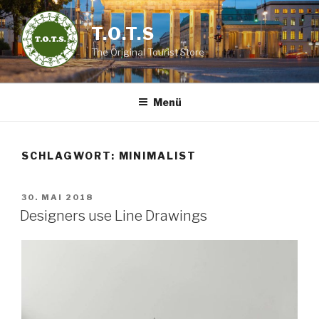
Zum
Inhalt
T.O.T.S
springen
The Original Tourist Store
Menü
SCHLAGWORT:
MINIMALIST
VERÖFFENTLICHT
30. MAI 2018
AM
Designers use Line Drawings