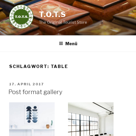
Zum
Inhalt
T.O.T.S
springen
The Original Tourist Store
Menü
SCHLAGWORT:
TABLE
VERÖFFENTLICHT
17. APRIL 2017
AM
Post format gallery