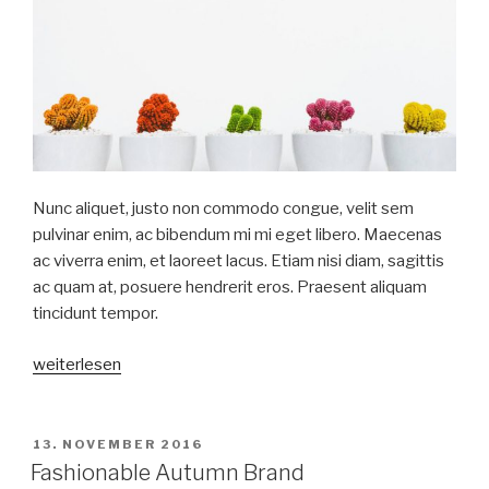
Nunc aliquet, justo non commodo congue, velit sem
pulvinar enim, ac bibendum mi mi eget libero. Maecenas
ac viverra enim, et laoreet lacus. Etiam nisi diam, sagittis
ac quam at, posuere hendrerit eros. Praesent aliquam
tincidunt tempor.
„Post
weiterlesen
format
audio“
VERÖFFENTLICHT
13. NOVEMBER 2016
AM
Fashionable Autumn Brand