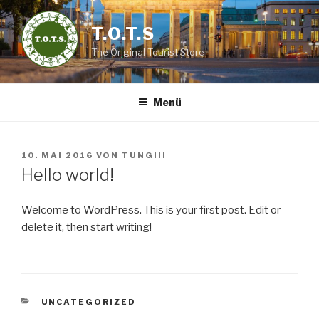
Zum
Inhalt
T.O.T.S
springen
The Original Tourist Store
Menü
VERÖFFENTLICHT
10. MAI 2016
VON
TUNGIII
AM
Hello world!
Welcome to WordPress. This is your first post. Edit or
delete it, then start writing!
KATEGORIEN
UNCATEGORIZED